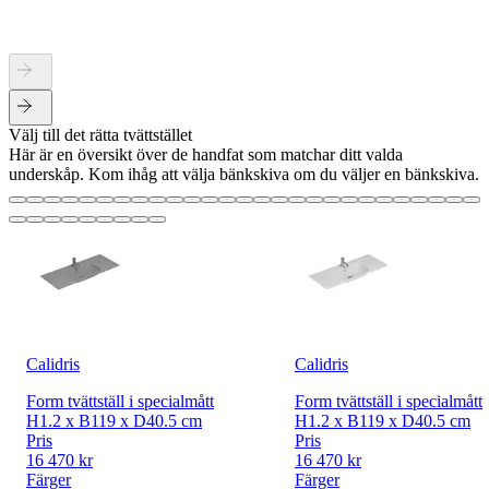
Välj till det rätta tvättstället
Här är en översikt över de handfat som matchar ditt valda
underskåp. Kom ihåg att välja bänkskiva om du väljer en bänkskiva.
Calidris
Calidris
Form tvättställ i specialmått
Form tvättställ i specialmått
H1.2 x B119 x D40.5 cm
H1.2 x B119 x D40.5 cm
Pris
Pris
16 470 kr
16 470 kr
Färger
Färger