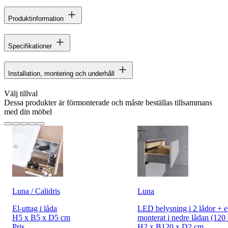
Produktinformation
Specifikationer
Installation, montering och underhåll
Välj tillval
Dessa produkter är förmonterade och måste beställas tillsammans
med din möbel
Luna / Calidris
Luna
El-uttag i låda
LED belysning i 2 lådor + e
H5 x B5 x D5 cm
monterat i nedre lådan (120
Pris
H2 x B120 x D2 cm