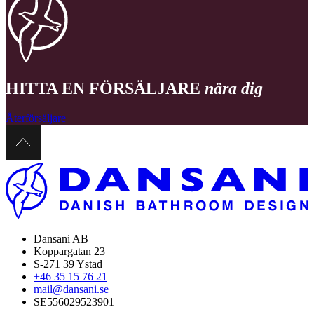
HITTA EN FÖRSÄLJARE
nära dig
Återförsäljare
Dansani AB
Koppargatan 23
S-271 39 Ystad
+46 35 15 76 21
mail@dansani.se
SE556029523901