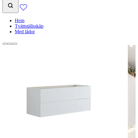
Hem
Tvättställsskåp
Med lådor