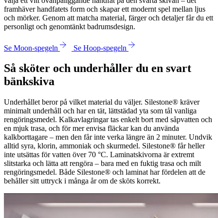
välja ett vitt ovanpåliggande handfat på den svarta skivan – det
framhäver handfatets form och skapar ett modernt spel mellan ljus
och mörker. Genom att matcha material, färger och detaljer får du ett
personligt och genomtänkt badrumsdesign.
Se Moon-spegeln
Se Hoop-spegeln
Så sköter och underhåller du en svart
bänkskiva
Underhållet beror på vilket material du väljer. Silestone® kräver
minimalt underhåll och har en tät, lättstädad yta som tål vanliga
rengöringsmedel. Kalkavlagringar tas enkelt bort med såpvatten och
en mjuk trasa, och för mer envisa fläckar kan du använda
kalkborttagare – men den får inte verka längre än 2 minuter. Undvik
alltid syra, klorin, ammoniak och skurmedel. Silestone® får heller
inte utsättas för vatten över 70 °C. Laminatskivorna är extremt
slitstarka och lätta att rengöra – bara med en fuktig trasa och milt
rengöringsmedel. Både Silestone® och laminat har fördelen att de
behåller sitt uttryck i många år om de sköts korrekt.