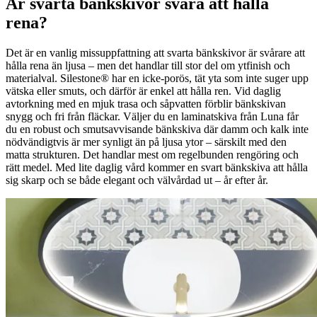
Är svarta bänkskivor svåra att hålla
rena?
Det är en vanlig missuppfattning att svarta bänkskivor är svårare att
hålla rena än ljusa – men det handlar till stor del om ytfinish och
materialval. Silestone® har en icke-porös, tät yta som inte suger upp
vätska eller smuts, och därför är enkel att hålla ren. Vid daglig
avtorkning med en mjuk trasa och såpvatten förblir bänkskivan
snygg och fri från fläckar. Väljer du en laminatskiva från Luna får
du en robust och smutsavvisande bänkskiva där damm och kalk inte
nödvändigtvis är mer synligt än på ljusa ytor – särskilt med den
matta strukturen. Det handlar mest om regelbunden rengöring och
rätt medel. Med lite daglig vård kommer en svart bänkskiva att hålla
sig skarp och se både elegant och välvårdad ut – år efter år.