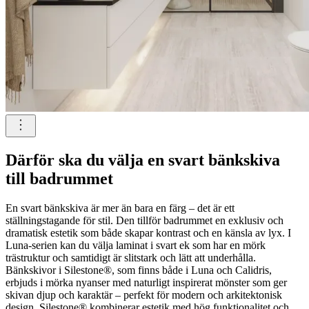
Därför ska du välja en svart bänkskiva
till badrummet
En svart bänkskiva är mer än bara en färg – det är ett
ställningstagande för stil. Den tillför badrummet en exklusiv och
dramatisk estetik som både skapar kontrast och en känsla av lyx. I
Luna-serien kan du välja laminat i svart ek som har en mörk
trästruktur och samtidigt är slitstark och lätt att underhålla.
Bänkskivor i Silestone®, som finns både i Luna och Calidris,
erbjuds i mörka nyanser med naturligt inspirerat mönster som ger
skivan djup och karaktär – perfekt för modern och arkitektonisk
design. Silestone® kombinerar estetik med hög funktionalitet och