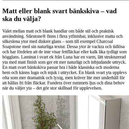
Matt eller blank svart bänkskiva – vad
ska du välja?
Valet mellan matt och blank handlar om både stil och praktisk
användning. Silestone® finns i flera ytfinishar, inklusive matta och
silkeslena ytor med diskret glans – som till exempel Charcoal
Soapstone med sin naturliga textur. Dessa ytor är vackra och tidlösa
och har fördelen att de inte visar fettfläckar eller kalk lika tydligt som
högglans. Laminat i svart ek från Luna har en varm, lätt strukturerad
yta med matt finish som ger ett mer naturligt och inbjudande uttryck.
En matt svart bänkskiva passar bra i både klassiska och moderna
hem och känns lugn och mjuk i uttrycket. En blank svart yta upplevs
ofta som mer dramatisk och lyxig, men kräver lite mer underhåll för
att hållas fri från fläckar. Fundera över rummets ljus och dina behov
när du väljer yta – det gör stor skillnad för upplevelsen.