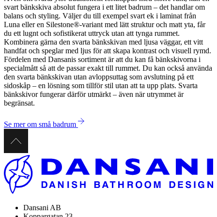
svart bänkskiva absolut fungera i ett litet badrum – det handlar om
balans och styling. Väljer du till exempel svart ek i laminat från
Luna eller en Silestone®-variant med lätt struktur och matt yta, får
du ett lugnt och sofistikerat uttryck utan att tynga rummet.
Kombinera gärna den svarta bänkskivan med ljusa väggar, ett vitt
handfat och speglar med ljus för att skapa kontrast och visuell rymd.
Fördelen med Dansanis sortiment är att du kan få bänkskivorna i
specialmått så att de passar exakt till rummet. Du kan också använda
den svarta bänkskivan utan avloppsuttag som avslutning på ett
sidoskåp – en lösning som tillför stil utan att ta upp plats. Svarta
bänkskivor fungerar därför utmärkt – även när utrymmet är
begränsat.
Se mer om små badrum
Dansani AB
Koppargatan 23