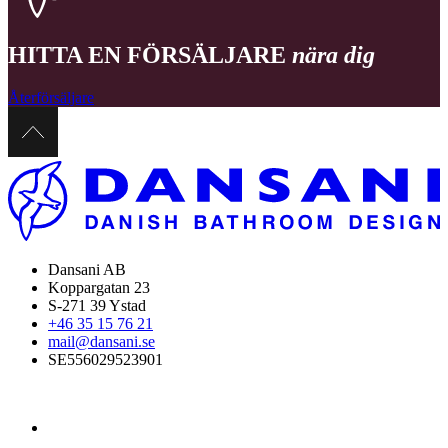
HITTA EN FÖRSÄLJARE
nära dig
Återförsäljare
Dansani AB
Koppargatan 23
S-271 39 Ystad
+46 35 15 76 21
mail@dansani.se
SE556029523901