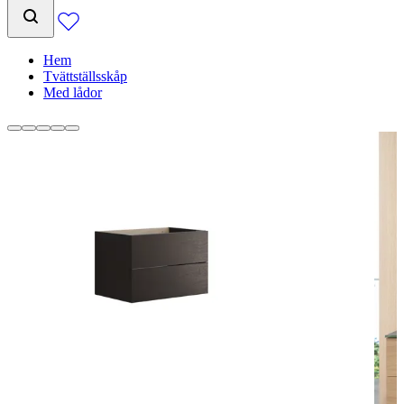
Hem
Tvättställsskåp
Med lådor