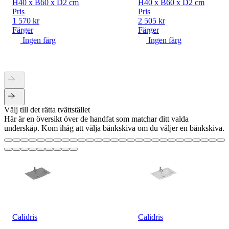
H40 x B60 x D2 cm
H40 x B60 x D2 cm
Pris
Pris
1 570 kr
2 505 kr
Färger
Färger
Ingen färg
Ingen färg
Välj till det rätta tvättstället
Här är en översikt över de handfat som matchar ditt valda
underskåp. Kom ihåg att välja bänkskiva om du väljer en bänkskiva.
Calidris
Calidris