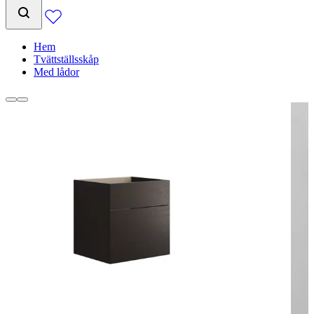
Hem
Tvättställsskåp
Med lådor