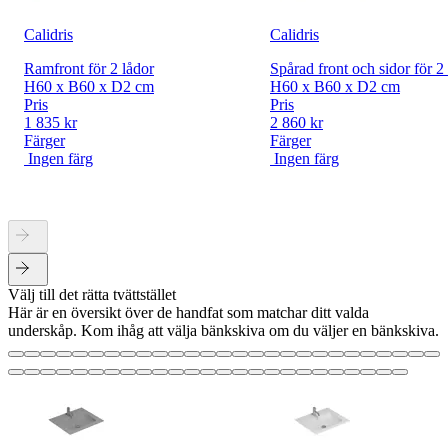
Calidris
Calidris
Ramfront för 2 lådor
Spårad front och sidor för 2
H60 x B60 x D2 cm
H60 x B60 x D2 cm
Pris
Pris
1 835 kr
2 860 kr
Färger
Färger
Ingen färg
Ingen färg
Välj till det rätta tvättstället
Här är en översikt över de handfat som matchar ditt valda
underskåp. Kom ihåg att välja bänkskiva om du väljer en bänkskiva.