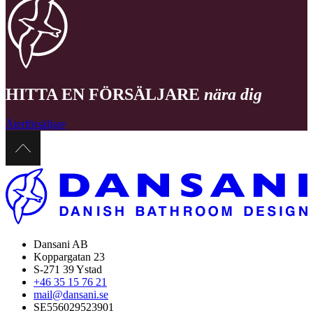
HITTA EN FÖRSÄLJARE
nära dig
Återförsäljare
Dansani AB
Koppargatan 23
S-271 39 Ystad
+46 35 15 76 21
mail@dansani.se
SE556029523901