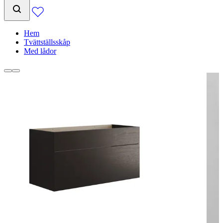
Hem
Tvättställsskåp
Med lådor