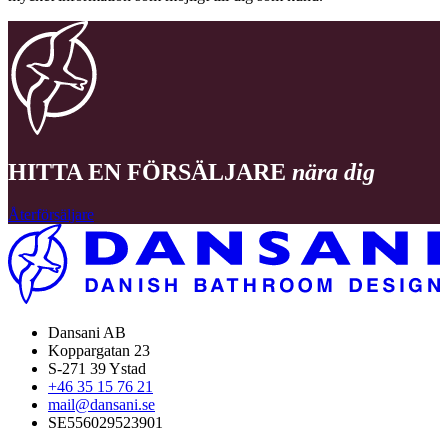
HITTA EN FÖRSÄLJARE
nära dig
Återförsäljare
Dansani AB
Koppargatan 23
S-271 39 Ystad
+46 35 15 76 21
mail@dansani.se
SE556029523901